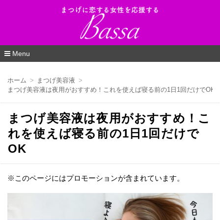
Bassa（バッサ）_まつげに恋する女性を応
援するWEBマガジン
Menu
コ
ン
ホーム
まつげ美容液
テ
まつげ美容液は夜用がおすすめ！これを使えば寝る前の1日1回だけでOK
ン
ツ
へ
まつげ美容液は夜用がおすすめ！こ
移
動
れを使えば寝る前の1日1回だけで
OK
※このページにはプロモーションが含まれています。