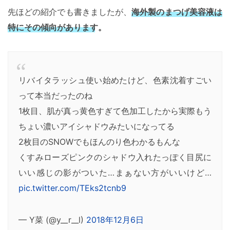
先ほどの紹介でも書きましたが、
海外製のまつげ美容液は
特にその傾向があります。
リバイタラッシュ使い始めたけど、色素沈着すごい
って本当だったのね
1枚目、肌が真っ黄色すぎて色加工したから実際もう
ちょい濃いアイシャドウみたいになってる
2枚目のSNOWでもほんのり色わかるもんな
くすみローズピンクのシャドウ入れたっぽく目尻に
いい感じの影がついた…まぁない方がいいけど…
pic.twitter.com/TEks2tcnb9
— Y菜 (@y__r__l)
2018年12月6日