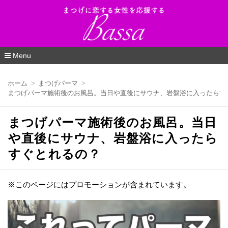
Bassa（バッサ）_まつげに恋する女性を応
援するWEBマガジン
Menu
コ
ン
ホーム
まつげパーマ
テ
まつげパーマ施術後のお風呂。当日や直後にサウナ、岩盤浴に入ったらす
ン
ツ
へ
まつげパーマ施術後のお風呂。当日
移
動
や直後にサウナ、岩盤浴に入ったら
すぐとれるの？
※このページにはプロモーションが含まれています。