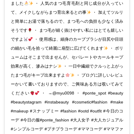
ました
・ 人気のまつ毛育毛剤と同じ成分が入ってい
て、メイクしながらまつ育出来るとの事
・ 加えてツルリ
と簡単にお湯で落ちるので、まつ毛への負担も少なく済み
そうです
・ まつ毛が細く抜けやすい私にはとても嬉しい
ですよ
・ 使用感は、細身のカーブブラシが目尻や目頭
の細かい毛を拾って綺麗に扇型に広げてくれます
・ ボリ
ュームはそこまで出ませんが、セパレートやカールキープ
効果が高く、滲みはナシ
・ 一日中繊細でクルっと上がっ
たまつ毛がキープ出来ますよ
・ ブログに詳しいレビュ
ーかいて書いておりますので、ご興味ある方は覗いてみて
ください
・ →@myu0098 ・ #ponte_spot #beauty
#beautystagram #instabeauty #cosmetic#fashion #make
#makeup #スナップミー #fashion #ootd #outfit #今日のコ
ーデ #今日の服#ponte_fashion #大人女子 #大人カジュアル
#シンプルコーデ #プチプラコーデ #ママコーデ #ママファ