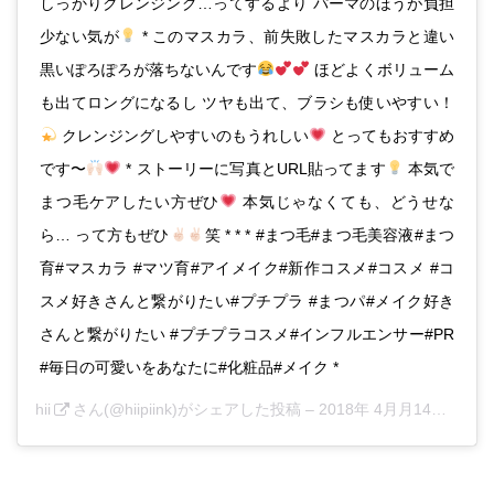
しっかりクレンジング…ってするより パーマのほうが負担
少ない気が
* このマスカラ、前失敗したマスカラと違い
黒いぽろぽろが落ちないんです
ほどよくボリューム
も出てロングになるし ツヤも出て、ブラシも使いやすい！
クレンジングしやすいのもうれしい
とってもおすすめ
です〜
* ストーリーに写真とURL貼ってます
本気で
まつ毛ケアしたい方ぜひ
本気じゃなくても、どうせな
ら… って方もぜひ
笑 * * * #まつ毛#まつ毛美容液#まつ
育#マスカラ #マツ育#アイメイク#新作コスメ#コスメ #コ
スメ好きさんと繋がりたい#プチプラ #まつパ#メイク好き
さんと繋がりたい #プチプラコスメ#インフルエンサー#PR
#毎日の可愛いをあなたに#化粧品#メイク *
hii
さん(@hiipiink)がシェアした投稿 –
2018年 4月月14日午後11時29分PDT