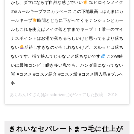
かも、ダマにならず自然な感じでいい
□#ヒロインメイク
の#カールキープマスカラベース この下地最高…ほんまにカ
ールキープ
時間とともに下がってくるテンションとカー
ルもこれを使えばメイク落とすまでキープ！！唯一のマイ
ナスポイントはお湯で落ちるらしいけど思ってるより落ち
ない
期待しすぎなのかもしれないけど、スルッとは落ち
ないです。指で挟んでじゃないと落ちないです
このW使
いは最強コンビ！瞬き多い私でも、パンダ目になってない
#コスメ #コスメ紹介 #コスメ垢 #コスメ購入品 #ブルベ
冬
あぐみん
さん(@insideriver_)がシェアした投稿 –
2018年10月月21日午後4時09分PDT
きれいなセパレートまつ毛に仕上が