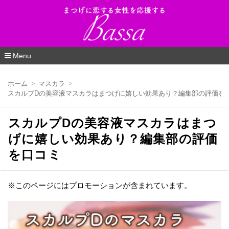
Bassa（バッサ）_まつげに恋する女性を応
援するWEBマガジン
Menu
コ
ン
ホーム
マスカラ
テ
スカルプDの美容液マスカラはまつげに嬉しい効果あり？編集部の評価を
ン
ツ
へ
スカルプDの美容液マスカラはまつ
移
動
げに嬉しい効果あり？編集部の評価
を口コミ
※このページにはプロモーションが含まれています。