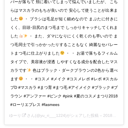
バーが落ちて 頬に着いてしまって悩んでいましたが、 こち
らはマスカラのもちが良いので 安心して使うことが出来ま
した
・ ブラシは毛足が短く細めなので まぶたに付きに
くく、目頭･目尻のまつ毛まで しっかりキャッチしてくれま
した
・ また、ダマになりにくく乾くのも早いので ま
つ毛同士で引っかかったりすることもなく 綺麗なセパレー
トまつ毛に仕上がりました
・ ・ お湯で落ちるフィルム
タイプで、美容液が浸透 しやすくなる成分を配合したマス
カラです
色はブラック・ダークブラウンの2色から選べ
ます
・ ・ #コスメ #メイク #コスメレポ #レポ #スカル
プD #マスカラ #まつ育 #まつ毛 #アイメイク #ブラック #ブ
ラウン #アンファー #ピンク #pink #夏のコスメまつり2018
#ローリエプレス #fasmees
ゆーり
さん(@yu_ri___1224)がシェアした投稿 –
2018年 8月月18日午後9時48分PDT