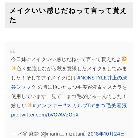
メイクいい感じだねって言って貰え
た
今日妹にメイクいい感じだねって言って貰えたよ
色々勉強しながら秋を意識したメイクをしてみま
した！そしてアイメイクには
#NONSTYLE井上の渋
谷ジャック
の時に頂いたまつ毛美容液＆マスカラを
使用しています！見て！まつ毛がびゅーんてした！
嬉しい
#アンファー
#スカルプD
#まつ毛美容液
pic.twitter.com/bVC7AVzGbX
— 水谷 麻鈴 (@marin__mizutani)
2018年10月24日