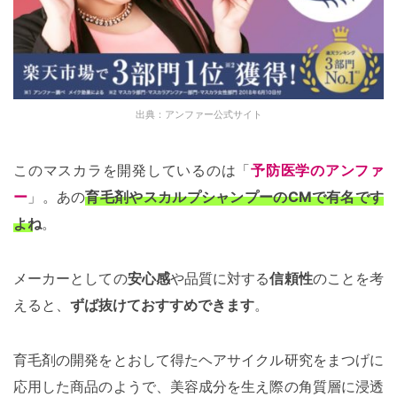
出典：アンファー公式サイト
このマスカラを開発しているのは「
予防医学のアンファ
ー
」。あの
育毛剤やスカルプシャンプーのCMで有名です
よね
。
メーカーとしての
安心感
や品質に対する
信頼性
のことを考
えると、
ずば抜けておすすめできます
。
育毛剤の開発をとおして得たヘアサイクル研究をまつげに
応用した商品のようで、美容成分を生え際の角質層に浸透