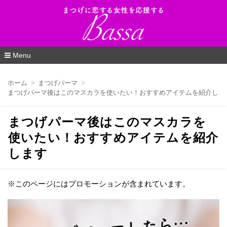
Bassa（バッサ）_まつげに恋する女性を応
援するWEBマガジン
Menu
コ
ン
ホーム
まつげパーマ
テ
まつげパーマ後はこのマスカラを使いたい！おすすめアイテムを紹介しま
ン
ツ
へ
まつげパーマ後はこのマスカラを
移
動
使いたい！おすすめアイテムを紹介
します
※このページにはプロモーションが含まれています。