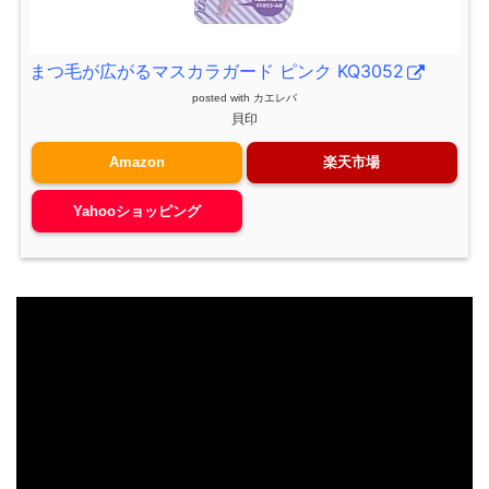
まつ毛が広がるマスカラガード ピンク KQ3052
posted with
カエレバ
貝印
Amazon
楽天市場
Yahooショッピング