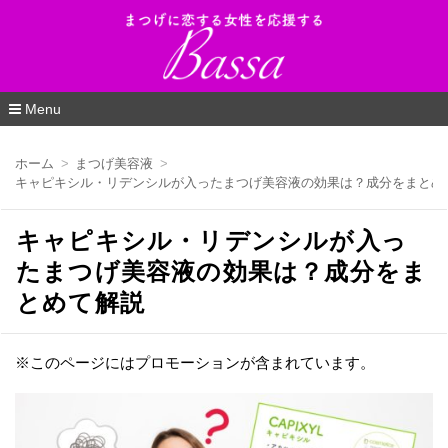
Bassa（バッサ）_まつげに恋する女性を応
援するWEBマガジン
Menu
コ
ン
ホーム
まつげ美容液
テ
キャピキシル・リデンシルが入ったまつげ美容液の効果は？成分をまとめ
ン
ツ
へ
キャピキシル・リデンシルが入っ
移
動
たまつげ美容液の効果は？成分をま
とめて解説
※このページにはプロモーションが含まれています。