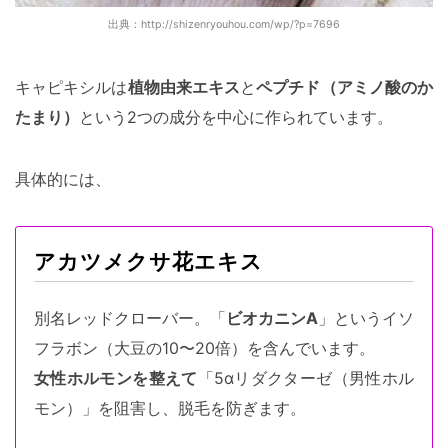
出典：http://shizenryouhou.com/wp/?p=7696
キャピキシルは
植物由来エキス
と
ペプチド（アミノ酸のか
たまり）
という2つの成分を中心に作られています。
具体的には、
アカツメクサ花エキス
別名レッドクローバー。「
ビオカニンA
」というイソ
フラボン（大豆の10〜20倍）を含んでいます。
女性ホルモンを整えて
「5αリダクターゼ（男性ホル
モン）」を阻害し、脱毛を防ぎます。