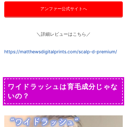
アンファー公式サイトへ
＼詳細レビューはこちら／
https://matthewsdigitalprints.com/scalp-d-premium/
ワイドラッシュは育毛成分じゃな
いの？