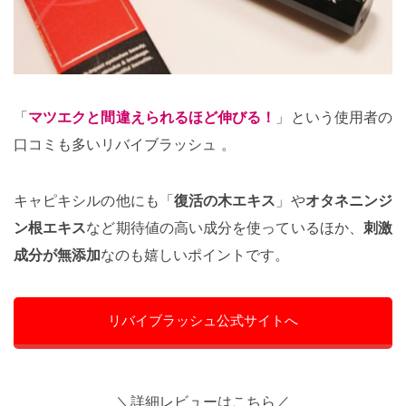
「
マツエクと間違えられるほど伸びる！
」という使用者の
口コミも多いリバイブラッシュ 。
キャピキシルの他にも「
復活の木エキス
」や
オタネニンジ
ン根エキス
など期待値の高い成分を使っているほか、
刺激
成分が無添加
なのも嬉しいポイントです。
リバイブラッシュ公式サイトへ
＼詳細レビューはこちら／